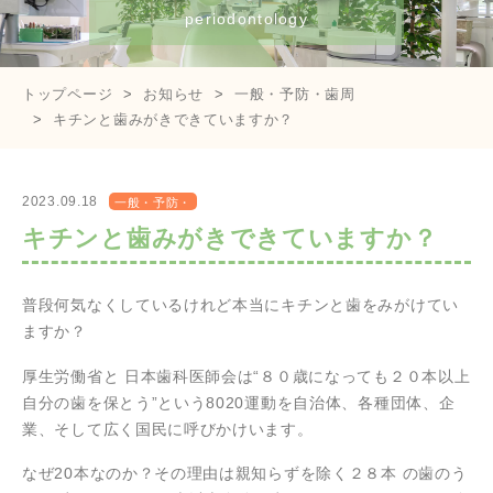
periodontology
トップページ
お知らせ
一般・予防・歯周
キチンと歯みがきできていますか？
2023.09.18
一般・予防・
歯周
キチンと歯みがきできていますか？
普段何気なくしているけれど本当にキチンと歯をみがけてい
ますか？
厚生労働省と 日本歯科医師会は“８０歳になっても２０本以上
自分の歯を保とう”という8020運動を自治体、各種団体、企
業、そして広く国民に呼びかけいます。
なぜ20本なのか？その理由は親知らずを除く２８本 の歯のう