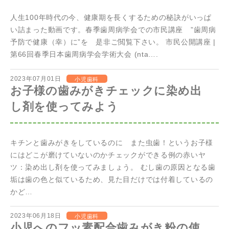
人生100年時代の今、健康期を長くするための秘訣がいっぱ
い詰まった動画です。春季歯周病学会での市民講座 ”歯周病
予防で健康（幸）に”を 是非ご閲覧下さい。 市民公開講座 |
第66回春季日本歯周病学会学術大会 (nta….
2023年07月01日
小児歯科
お子様の歯みがきチェックに染め出
し剤を使ってみよう
キチンと歯みがきをしているのに また虫歯！というお子様
にはどこが磨けていないのかチェックができる例の赤いヤ
ツ：染め出し剤を使ってみましょう。 むし歯の原因となる歯
垢は歯の色と似ているため、見た目だけでは付着しているの
かど…
2023年06月18日
小児歯科
小児へのフッ素配合歯みがき粉の使