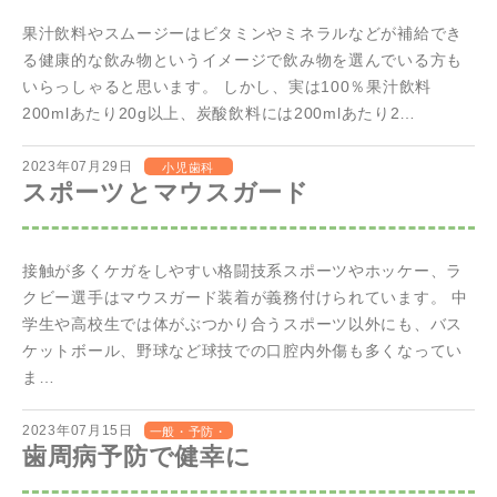
果汁飲料やスムージーはビタミンやミネラルなどが補給でき
る健康的な飲み物というイメージで飲み物を選んでいる方も
いらっしゃると思います。 しかし、実は100％果汁飲料
200mlあたり20g以上、炭酸飲料には200mlあたり2…
2023年07月29日
小児歯科
スポーツとマウスガード
接触が多くケガをしやすい格闘技系スポーツやホッケー、ラ
クビー選手はマウスガード装着が義務付けられています。 中
学生や高校生では体がぶつかり合うスポーツ以外にも、バス
ケットボール、野球など球技での口腔内外傷も多くなってい
ま…
2023年07月15日
一般・予防・
歯周病予防で健幸に
歯周