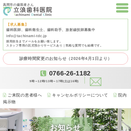
高岡市の歯医者さん
【求人募集】
歯科医師、歯科衛生士、歯科助手、放射線技師募集中
info@tachinami-tdc.jp
採用担当までメールをお願い致します。
スタッフ専用の託児預かりサービスあり｜気軽な質問でも結構です。
診療時間変更のお知らせ（2026年4月1日より）
0766-26-1182
9時～12時/13時～17時(土は16時)
ご来院の患者様へ
キャンセルポリシーについて
院内
掲示物
お知らせ