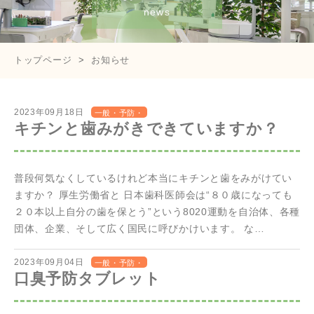
news
トップページ
お知らせ
2023年09月18日
一般・予防・
キチンと歯みがきできていますか？
歯周
普段何気なくしているけれど本当にキチンと歯をみがけてい
ますか？ 厚生労働省と 日本歯科医師会は“８０歳になっても
２０本以上自分の歯を保とう”という8020運動を自治体、各種
団体、企業、そして広く国民に呼びかけいます。 な…
2023年09月04日
一般・予防・
口臭予防タブレット
歯周