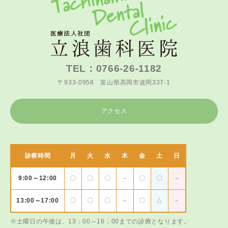
TEL：0766-26-1182
〒933-0958 富山県高岡市波岡337-1
アクセス
診察時間
月
火
水
木
金
土
日
9:00～12:00
〇
〇
〇
－
〇
〇
－
13:00～17:00
〇
〇
〇
－
〇
△
－
※土曜日の午後は、13：00～16：00までの診療となります。