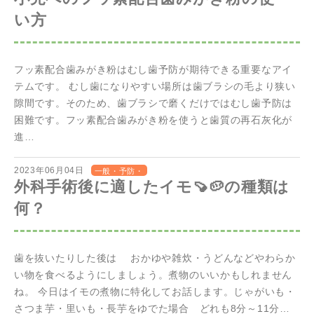
い方
フッ素配合歯みがき粉はむし歯予防が期待できる重要なアイ
テムです。 むし歯になりやすい場所は歯ブラシの毛より狭い
隙間です。そのため、歯ブラシで磨くだけではむし歯予防は
困難です。フッ素配合歯みがき粉を使うと歯質の再石灰化が
進…
2023年06月04日
一般・予防・
外科手術後に適したイモ🍠🥔の種類は
歯周
何？
歯を抜いたりした後は おかゆや雑炊・うどんなどやわらか
い物を食べるようにしましょう。煮物のいいかもしれません
ね。 今日はイモの煮物に特化してお話します。じゃがいも・
さつま芋・里いも・長芋をゆでた場合 どれも8分～11分…