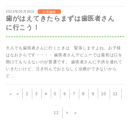
2023年05月30日
小児歯科
歯がはえてきたらまずは歯医者さん
に行こう！
大人でも歯医者さんに行くときは 緊張しますよね。お子様
はなおさらです・・・・ 歯医者さんデビューでは最初は口を
開けてもらえないのが普通です。 歯医者さんに子供を連れて
いきたいけど、泣き叫んでおとなしく治療ができないから
ど…
«
<
2
3
4
5
6
7
8
9
10
11
12
>
»