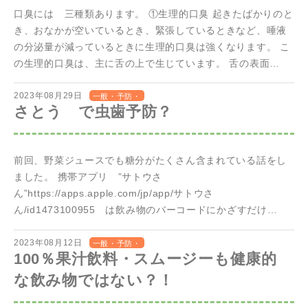
口臭には 三種類あります。 ①生理的口臭 起きたばかりのと
き、おなかが空いているとき、緊張しているときなど、唾液
の分泌量が減っているときに生理的口臭は強くなります。 こ
の生理的口臭は、主に舌の上で生じています。 舌の表面…
2023年08月29日
一般・予防・
さとう で虫歯予防？
歯周
前回、野菜ジュースでも糖分がたくさん含まれている話をし
ました。 携帯アプリ ”サトウさ
ん”https://apps.apple.com/jp/app/サトウさ
ん/id1473100955 は飲み物のバーコードにかざすだけ…
2023年08月12日
一般・予防・
100％果汁飲料・スムージーも健康的
歯周
な飲み物ではない？！