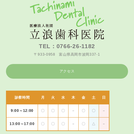
TEL：0766-26-1182
〒933-0958 富山県高岡市波岡337-1
アクセス
診察時間
月
火
水
木
金
土
日
9:00～12:00
〇
〇
〇
－
〇
〇
－
13:00～17:00
〇
〇
〇
－
〇
△
－