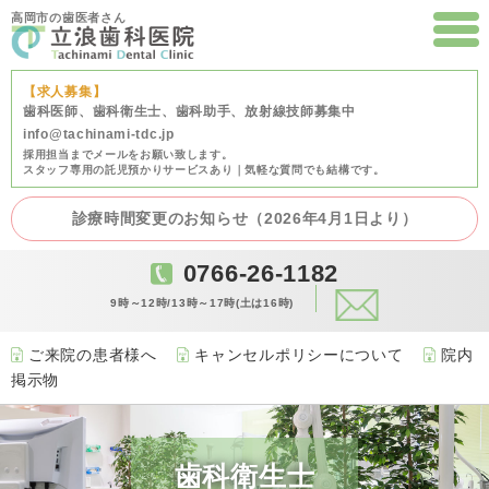
高岡市の歯医者さん
【求人募集】
歯科医師、歯科衛生士、歯科助手、放射線技師募集中
info@tachinami-tdc.jp
採用担当までメールをお願い致します。
スタッフ専用の託児預かりサービスあり｜気軽な質問でも結構です。
診療時間変更のお知らせ（2026年4月1日より）
0766-26-1182
9時～12時/13時～17時(土は16時)
ご来院の患者様へ
キャンセルポリシーについて
院内
掲示物
歯科衛生士