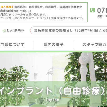
【求人募集】
歯科医師、歯科衛生士、歯科助手、放射線技師募集中
07
nfo@tachinami-tdc.jp
採用担当までメールをお願い致します。
受付：9
スタッフ専用の託児預かりサービスあり｜気軽な質問でも結構です。
診療時間変更のお知らせ（2026年4月1日より
院内掲示物
当院について
院内の様子
スタッフ紹介
インプラント（自由診療
implant