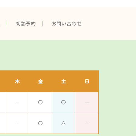
報
初診予約
お問い合わせ
木
金
土
日
－
〇
〇
－
－
〇
△
－