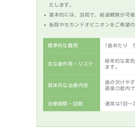
たします。
基本的には、当院で、経過観察が可
転院やセカンドオピニオンをご希望
標準的な費用
1歯あたり 5
経年的な変
主な副作用・リスク
ます。
歯の欠けや
具体的な治療内容
直接口腔内
治療期間・回数
通常は1回～