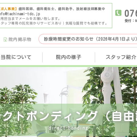
【求人募集】
歯科医師、歯科衛生士、歯科助手、放射線技師募集中
07
nfo@tachinami-tdc.jp
採用担当までメールをお願い致します。
受付：9
スタッフ専用の託児預かりサービスあり｜気軽な質問でも結構です。
診療時間変更のお知らせ（2026年4月1日より
院内掲示物
当院について
院内の様子
スタッフ紹介
レクトボンディング（自由
direct-bonding