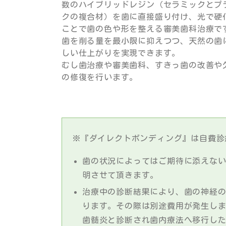
数のハイブリッドレジン（セラミックとプ
クの複合材）を歯に直接盛り付け、光で硬
ことで歯の色や形を整える審美歯科治療で
歯を削る量を最小限に抑えつつ、天然の歯
しい仕上がりを実現できます。
むし歯治療や審美歯科、すきっ歯の改善や
の修復を行います。
※『ダイレクトボンディング』は自費診
歯の状況によってはご期待に添えな
明させて頂きます。
治療中の診断結果により、歯の神経
ります。その際は別途費用が発生し
歯髄炎と診断され歯内療法へ移行し