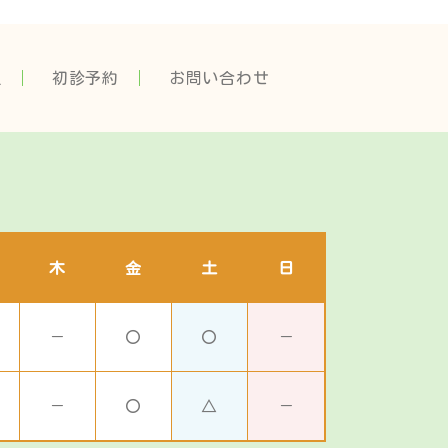
報
初診予約
お問い合わせ
木
金
土
日
－
〇
〇
－
－
〇
△
－